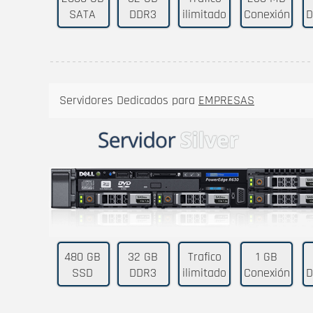
SATA
DDR3
ilimitado
Conexión
D
Servidores Dedicados para
EMPRESAS
480 GB
32 GB
Trafico
1 GB
SSD
DDR3
ilimitado
Conexión
D