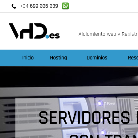
+34
699 336 339
Alojamiento web y Regist
Inicio
Hosting
Dominios
Rese
SERVIDORES 